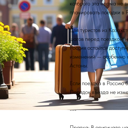
которого эта норма не в
планировать поездки в 
Для туристов из Казахст
шагов перед поездкой, 
Россия остаётся досту
изменений — особенно ак
Астаны.
Если поездка в Россию 
Порядок въезда не изме
---
Правка: В оригинале н