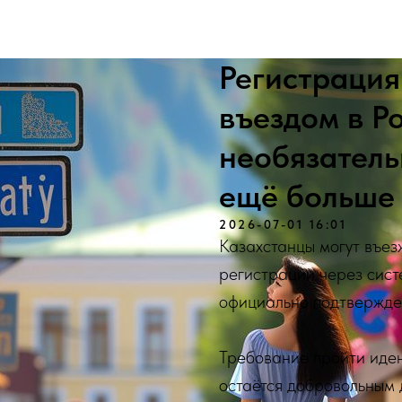
Поиск тура
Страны
О нас
Регистрация
въездом в Р
необязатель
ещё больше 
2026-07-01 16:01
Казахстанцы могут въез
регистрации через сист
официально подтвержде
Требование пройти иде
остаётся добровольным 