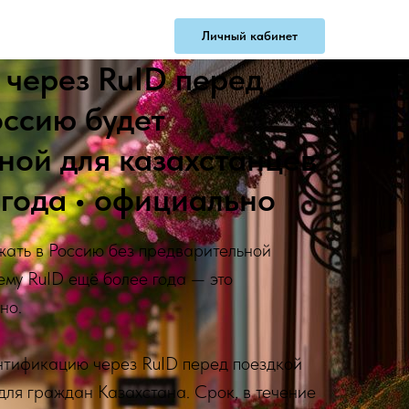
Новости
Помощь
Личный кабинет
 через RuID перед
оссию будет
ной для казахстанцев
года • официально
жать в Россию без предварительной
ему RuID ещё более года — это
но.
нтификацию через RuID перед поездкой
для граждан Казахстана. Срок, в течение