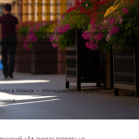
ступит в силу, превышает год — то есть
Россию можно в привычном режиме.
ана это означает: никаких дополнительных
никаких новых документов и регистраций.
пным направлением без бюрократических
туально для тех, кто летит из Алматы или
была в планах — откладывать не нужно.
нился.
арушений «4+ эмодзи подряд» не